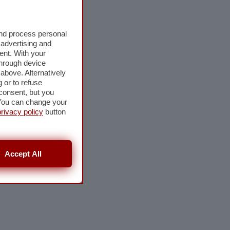
and process personal
 advertising and
ent. With your
through device
above. Alternatively
 or to refuse
consent, but you
. You can change your
privacy policy
button
Accept All