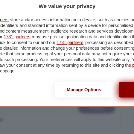
o dalla città situata nel sud di Israele
We value your privacy
o causate presumibilmente dall’abbattimento
sato che il vettore non è entrato nello spazio
tners
store and/or access information on a device, such as cookies 
 missile non è stato ancora rivendicato.
identifiers and standard information sent by a device for personalised
 and content measurement, audience research and services developm
ur
1731 partners
may use precise geolocation data and identification 
ick to consent to our and our
1731 partners
’ processing as described 
detailed information and change your preferences before consenting
te that some processing of your personal data may not require your 
t to such processing. Your preferences will apply to this website only
aw your consent at any time by returning to this site and clicking the
webpage.
lla nostra newsletter
Manage Options
er restare aggiornato su quanto accade a Cremona, Crema e
Iscriviti
cy