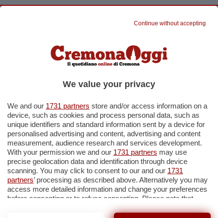
© RIPRODUZIONE RISERVATA
Continue without accepting
Condividi
We value your privacy
We and our
1731 partners
store and/or access information on a
device, such as cookies and process personal data, such as
unique identifiers and standard information sent by a device for
Iscriviti alla nostra newsletter
personalised advertising and content, advertising and content
Pochi minuti per restare aggiornato su quanto accade a Cremona,
measurement, audience research and services development.
Crema e Casalasco.
With your permission we and our
1731 partners
may use
precise geolocation data and identification through device
Cerca
scanning. You may click to consent to our and our
1731
partners
’ processing as described above. Alternatively you may
access more detailed information and change your preferences
Accetto l'informativa sulla
Privacy Policy
before consenting or to refuse consenting. Please note that
some processing of your personal data may not require your
Iscriviti
consent, but you have a right to object to such processing. Your